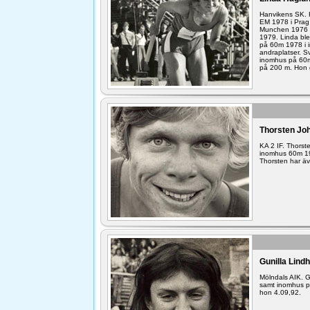
Hanvikens SK. 
EM 1978 i Prag 
Munchen 1976 o
1979. Linda ble
på 60m 1978 i 
andraplatser. 
inomhus på 60m 
på 200 m. Hon 
Thorsten Jo
KA 2 IF. Thors
inomhus 60m 19
Thorsten har ä
Gunilla Lind
Mölndals AIK. 
samt inomhus p
hon 4.09,92.