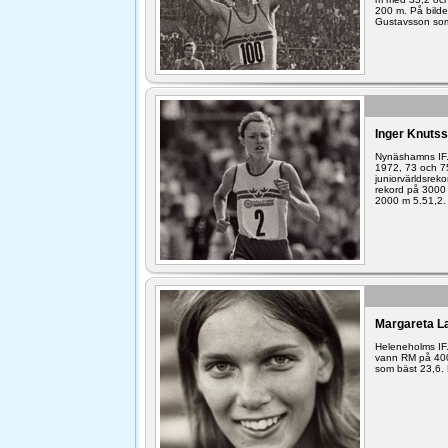
200 m. På bild
Gustavsson som
Inger Knutss
Nynäshamns IF.
1972, 73 och 7
juniorvärldsre
rekord på 3000
2000 m 5.51,2.
Margareta L
Heleneholms IF
vann RM på 400
som bäst 23,6. 