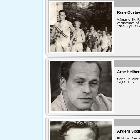
Rune Gustav
Värnamo SK. Ru
världsrekord på
1500 m (3.47 i 
Arne Hellbe
Solna FK. Arne 
14,87 i kula.
Anders Sjög
IK Mode. Svens