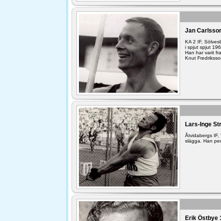
Jan Carlsso
KA 2 IF, Sölves
i spjut spjut 1
Han har varit f
Knut Fredriksso
Lars-Inge St
Åtvidabergs IF,
slägga. Han pers
Erik Östbye 