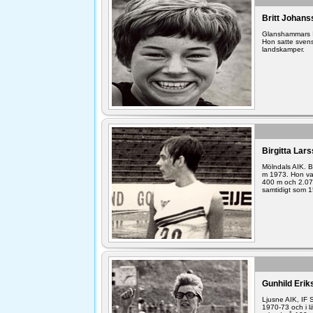
Britt Johan
Glanshammars IF
Hon satte sven
landskamper.
Birgitta Lar
Mölndals AIK. B
m 1973. Hon va
400 m och 2.07,
samtidigt som 1
Gunhild Erik
Ljusne AIK, IF
1970-73 och i 