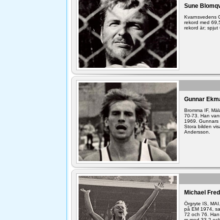
Sune Blomqv
Kvarnsvedens G
rekord med 69,5
rekord är; spju
Gunnar Ekma
Bromma IF, Mäl
70-73. Han van
1969. Gunnars 
Stora bilden vi
Andersson.
Michael Fred
Örgryte IS, MA
på EM 1974, sa
72 och 76. Han
m med 33,2 och