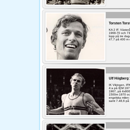
Torsten Tors
KA 2 IF, Väste
1968-70 och 73
lopp på tre dag
47,7 på 400 m 
Ulf Högberg 
IK Vikingen, IF
4:a på IEM 197
1967, på 4x800
1500m 1970 och
engelska milen 
samt 7.48,6 på