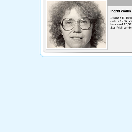
Ingrid Walli
Strands IF, Bel
diskus 1976, 79
kula med 15,52,
2:a i VM i armb