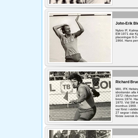
John-Erik Bl
Nybro IF, Kalma
EM 1971 där Kje
placeringar 6-3
1964. Hans pers
Richard Bru
MAI, IFK Helsin
idrottsmän alla
1972 i Munchen
brons 1974. Han
1970. Vid SM se
inomhus 1969. H
var först i vär
27 segrar i dis
förste svensk ö