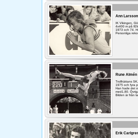
Ann Larsson
IK Vikingen, Gö
4x400 m på IEM
1973 och 74. Ho
Personliga rek
Rune Almén 
Trollhättans SK
1975 och fyra 
Han hade det s
med1,80. Övriga
Bilden är från
Erik Carlgre