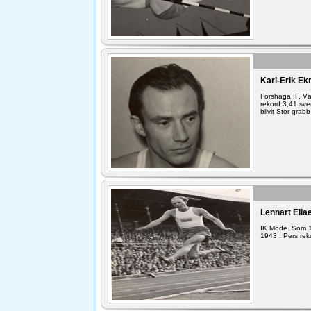
Karl-Erik Ek
Forshaga IF, V
rekord 3,41 sven
blivit Stor gra
Lennart Elia
IK Mode. Som 1
1943 . Pers rek