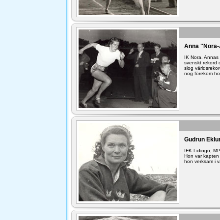
Anna "Nora-
IK Nora. Annas 
svenskt rekord 
slog världsrekor
nog förekom ho
Gudrun Eklu
IFK Lidingö, MP
Hon var kapten 
hon verksam i vå