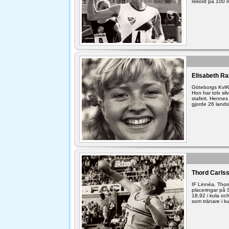
rekord på 100 
Elisabeth Ra
Göteborgs KvIK
Hon har tolv si
stafett. Hennes
gjorde 26 land
Thord Carlss
IF Linnéa. Thor
placeringar på 
18,92 i kula oc
som tränare i ku