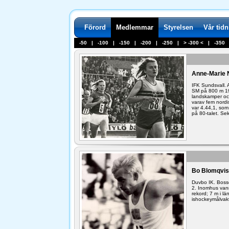
Förord
Medlemmar
Styrelsen
Vår tid
-50
|
-100
|
-150
|
-200
|
-250
| >
-300
< |
-350
Anne-Marie N
IFK Sundsvall.
SM på 800 m 19
landskamper oc
varav fem nordi
var 4.44,1, som
på 80-talet. Sek
Bo Blomqvis
Duvbo IK. Bosse
2. Inomhus van
rekord; 7 m i l
ishockeymålvakt