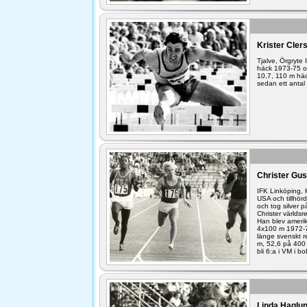
Krister Cler
Tjalve, Örgryte
häck 1973-75 o
10,7, 110 m häc
sedan ett antal 
Christer Gu
IFK Linköping, K
USA och tillhör
och tog silver 
Christer värld
Han blev ameri
4x100 m 1972-7
länge svenskt r
m, 52,6 på 400 
bli 6:a i VM i b
Linda Haglu