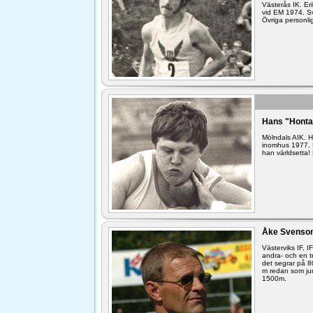
Västerås IK. E
vid EM 1974. S
Övriga personli
Hans "Honta
Mölndals AIK. 
inomhus 1977. H
han världsetta!
Åke Svenson
Västerviks IF, 
andra- och en 
det segrar på 
m redan som jun
1500m.