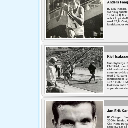
Anders Faag
IK Sisu Nässjö,
svenska sprinte
1974 på IEM i 
och 71, på 4x4
med 45,9. Övrig
landskamper. And
Kjell Isakss
Sundbybergs IK,
EM 1974, men b
världsrekord ut
satte innevärld
med 5.41 samt 1
landskamper. SM
1967-1987. RM/
Isaksson satte 
superstarmästar
Jan-Erik Kar
IK Vikingen. Ja
3000m hinder. 
City. Hans pers
samt 8.36,8 på