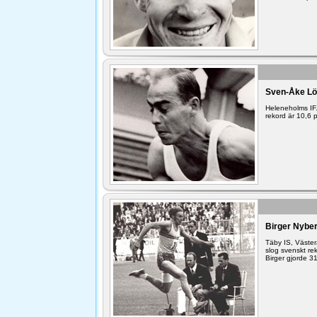
Sven-Åke Lö
Heleneholms IF
rekord är 10,6
Birger Nyber
Täby IS, Väster
slog svenskt re
Birger gjorde 3