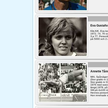
Eva Gustafs
Kils AIK. Eva 
1972, 74, 76 oc
3:a 77. Personl
på 5000 och 2.
Annette Tån
MAI, Spårvägen
(Stor grabb nr 
Stor grabb nr 3
1976 med svensk
längd 1978, på
SM på 4x100 m 
Hennes personli
Hon innehade sv