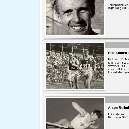
Trollhättans SK
lagterräng 800
Erik Ahldén 
Bellevue IK, MA
rekord 3.48,2 
styrelsen i SFI
under 60-talet.
Friidrottsfrämja
Anton Bolind
IFK Östersund. 
Han vann SM 1