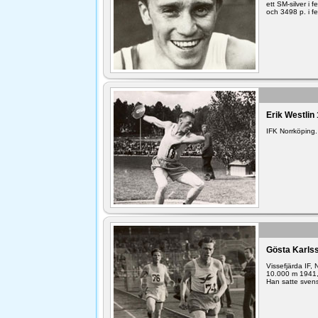
ett SM-silver i
och 3498 p. i f
Erik Westlin
IFK Norrköping.
Gösta Karls
Vissefjärda IF,
10.000 m 1941,
Han satte svens