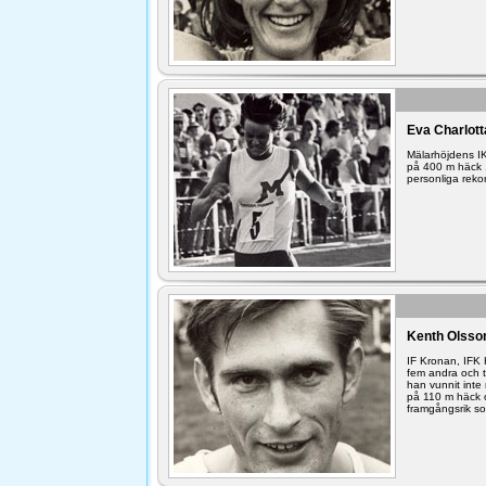
Eva Charlot
Mälarhöjdens I
på 400 m häck 1
personliga reko
Kenth Olsso
IF Kronan, IFK
fem andra och t
han vunnit inte
på 110 m häck o
framgångsrik so