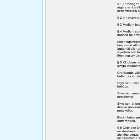
§ 1 Föreningen
utgöra en ideel
hederstecken sam
§ 2 Innehavare 
§ 3 Medlem beta
§ 4 Medlem som v
därmed ha omed
Föreningsmedle
försummat att b
ändamål eller u
styrelsen och få
föreningsstyrels
§ 5 Klubbens a
övriga ledamöte
Ordförande väljs
häften av antal
Styrelsen utser
behövs.
Styrelsen samma
bestämmer.
Styrelsen är be
dem är närvaran
protokollet.
Beslut fattas ge
ordföranden.
§ 6 Ordinarie å
mästerskapen i 
årsmöte senast 
Medlemmarna ska