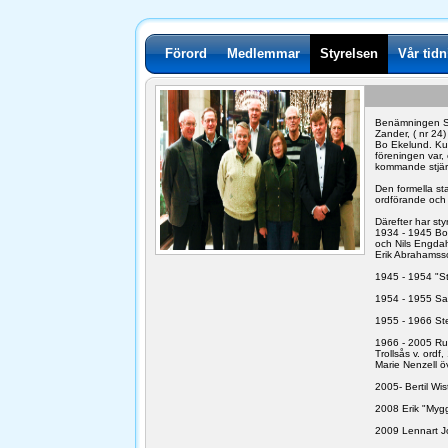
Förord
Medlemmar
Styrelsen
Vår tid
Benämningen St
Zander, ( nr 24
Bo Ekelund. Ku
föreningen var,
kommande stjär
Den formella s
ordförande och
Därefter har sty
1934 - 1945 Bo 
och Nils Engdahl
Erik Abrahamss
1945 - 1954 "S
1954 - 1955 Sa
1955 - 1966 St
1966 - 2005 Ru
Trollsås v. ord
Marie Nenzell ö
2005- Bertil Wi
2008 Erik "Mygg
2009 Lennart Jon