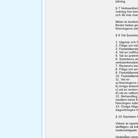
tidning.
§ 7 Verksamhets
ordning har beta
och får inte öve
Mötet är beslut
Beslut fattas g
föreningens or
§ 9 Vid årsmöte
1. Upprop och f
2. Fråga om möte
3. Fastställand
4. Val av ordfö
5. Val av juster
6. Styrelsens v
verksamhetsåre
7. Revisorns be
8. Fråga om ansv
9. Fastställande
10. Fastställand
11. Val av:
a) föreningens o
b) övriga ledamö
c) val av revisor
d) val av valbe
12. Behandling a
medlem minst 8 
föreningen inläm
13. Övriga fråg
dagordningen fö
§ 10 Styrelsen 
Vidare är styrel
skriftligen så k
röstberättigad
Underlåter styre