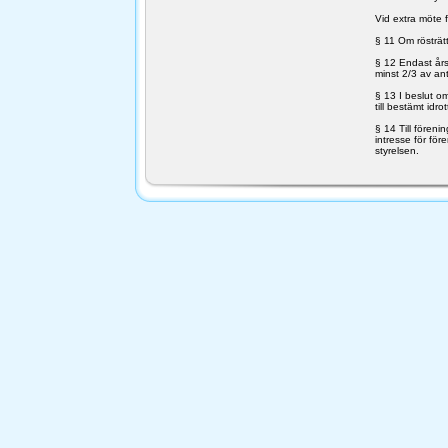
Vid extra möte 
§ 11 Om rösträt
§ 12 Endast års
minst 2/3 av ant
§ 13 I beslut o
till bestämt idr
§ 14 Till föreni
intresse för fö
styrelsen.