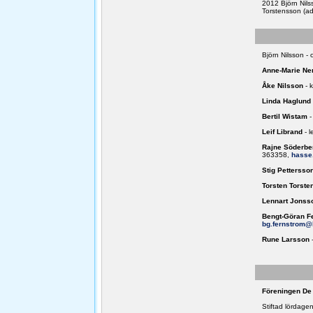
2012 Björn Nils
Torstensson (adj
Björn Nilsson -
Anne-Marie Ne
Åke Nilsson
- 
Linda Haglund
Bertil Wistam
-
Leif Librand
- 
Rajne Söderbe
363358,
hasse
Stig Pettersso
Torsten Torste
Lennart Jonss
Bengt-Göran F
bg.fernstrom@
Rune Larsson
Föreningen De 
Stiftad lördage